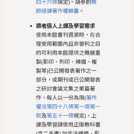
四十六條
規定)。請參酌
教
師授課著作權錦囊
。
讀者個人上課及學習需求
使用本館書刊資源時，在合
理使用範圍內且非營利之目
的可利用本館提供之機器重
製(影印、列印、掃描、複
製等)已公開發表著作之一
部分，或期刊或已公開發表
之研討會論文集之單篇著
作，每人以一份為限(
著作
權法第四十八條第一項第一
款
及
第五十一條
規定)，上
課及學習請使用正版教科書
(含二手書),勿非法掃描、影