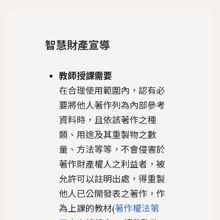
置物櫃
遵守智慧財產權宣導
服務
地理位置
館際合作服務
圖書館法規
智慧財產宣導
二手書交流平台
中文期刊館藏清單
個人借閱
導覽
樓層簡介
NDDS全國文獻傳遞服務
館藏發展政策
PWA操作說明
外文期刊館藏清單
個人資料
教師授課需要
圖書館服務
避難逃生路線圖
RapidILL西文文獻快遞服務
圖書館館刊
報紙館藏清單
在合理使用範圍內，認有必
環景導覽
跨館圖書互借
典範傳承
要將他人著作列為內部參考
年度訂購期刊清單
國科會期刊資源研究支援服務
圖書館行事曆
資料時，且依該著作之種
類、用途及其重製物之數
中研院統計文獻服務
量、方法等等，不會侵害於
著作財產權人之利益者，被
允許可以註明出處，得重製
他人已公開發表之著作，作
為上課的教材(
著作權法第