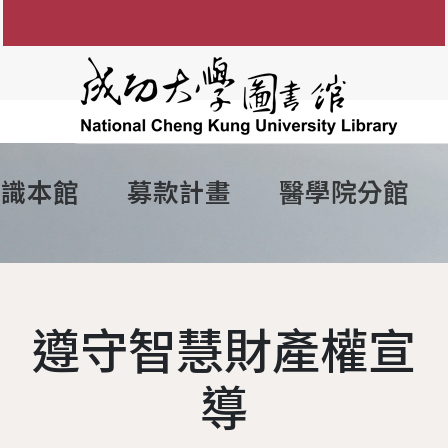
認識本館
募款計畫
醫學院分館
知
圖書館館徽
參考諮詢服務
館藏目錄
FAQ
電子資源服務
組織架構
館藏資源利用
電子
間
防範掠奪性出版陷阱
歷任館長
新書通報
讀者留言板
圖書服務
學術影響力&研究者
各組業務
博碩士論
說明
歷代館舍
指定參考書查詢
歷年活動
期刊服務
現任館長
OA投稿補助
成大數
遵守智慧財產權宣
務
圖書委員會
綠色大學
書香享閱卡
使用服務
工作人員
個人學術檔案
成功大
讀者意
務
大事記
服務滿意度調查
教授指定參考用書
圖書館
本校
導
夢想成圖
遺失物品
館藏分類統計查詢