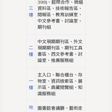
399)、館際合作、微縮
三
資料區、技術報告區、
閱報區、教育訓練室、
樓
中文參考書、討論室、
期刊組
中文現期期刊區、外文
二
現期期刊區、期刊工具
書區、西文參考書、討
樓
論室、推廣服務組
主入口、聯合櫃台、存
一
物室、資訊檢索區、展
示區、典藏閱覽組、知
樓
識服務組
地
圖書館會議廳、藝術走