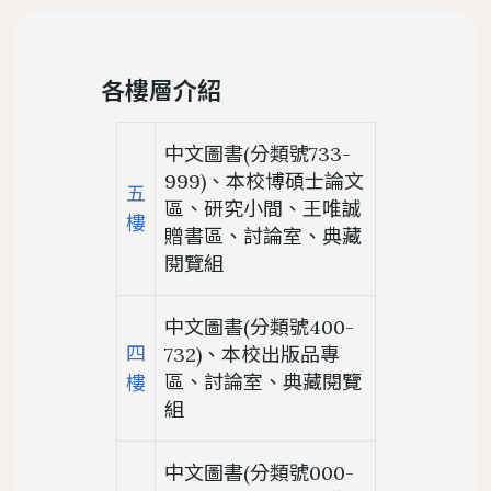
置物櫃
遵守智慧財產權宣導
各樓層介紹
服務
地理位置
館際合作服務
圖書館法規
二手書交流平台
中文期刊館藏清單
個人借閱
導覽
樓層簡介
NDDS全國文獻傳遞服務
館藏發展政策
PWA操作說明
中文圖書(分類號733-
外文期刊館藏清單
個人資料
圖書館服務
避難逃生路線圖
RapidILL西文文獻快遞服務
圖書館館刊
999)、本校博碩士論文
五
報紙館藏清單
區、研究小間、王唯誠
環景導覽
跨館圖書互借
典範傳承
樓
贈書區、討論室、典藏
年度訂購期刊清單
閱覽組
國科會期刊資源研究支援服務
圖書館行事曆
中研院統計文獻服務
中文圖書(分類號400-
四
732)、本校出版品專
區、討論室、典藏閱覽
樓
組
中文圖書(分類號000-