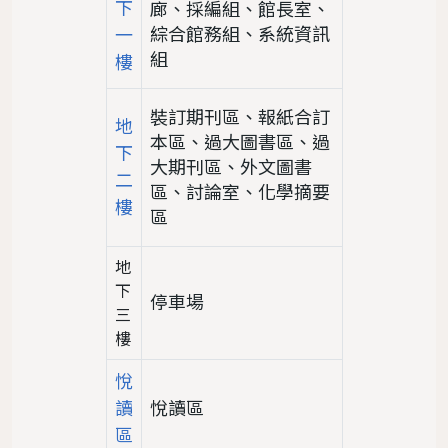
下
廊、採編組、館長室、
綜合館務組、系統資訊
一
組
樓
裝訂期刊區、報紙合訂
地
本區、過大圖書區、過
下
大期刊區、外文圖書
二
區、討論室、化學摘要
樓
區
地
下
停車場
三
樓
悅
讀
悅讀區
區