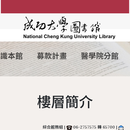
認識本館
募款計畫
醫學院分館
知
圖書館館徽
參考諮詢服務
館藏目錄
FAQ
電子資源服務
組織架構
館藏資源利用
電子
間
防範掠奪性出版陷阱
歷任館長
新書通報
讀者留言板
圖書服務
學術影響力&研究者
各組業務
博碩士論
說明
歷代館舍
指定參考書查詢
歷年活動
期刊服務
現任館長
OA投稿補助
成大數
樓層簡介
務
圖書委員會
綠色大學
書香享閱卡
使用服務
工作人員
個人學術檔案
成功大
讀者意
務
大事記
服務滿意度調查
教授指定參考用書
圖書館
本校
夢想成圖
遺失物品
館藏分類統計查詢
綜合館務組 |
06-2757575 轉 65700 |