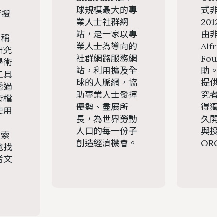
球規模最大的專
式
術搜
業人士社群網
201
站，是一家以專
由
簡稱
業人士為導向的
Alf
研究
社群網路服務網
Fou
學術
站，利用擴及全
助
工具
球的人脈網，協
提
透過
助專業人士發揮
究
術檔
優勢、盡展所
得
使用
長，為世界勞動
久
人口的每一份子
與
檢索
創造經濟機會。
OR
地找
者文