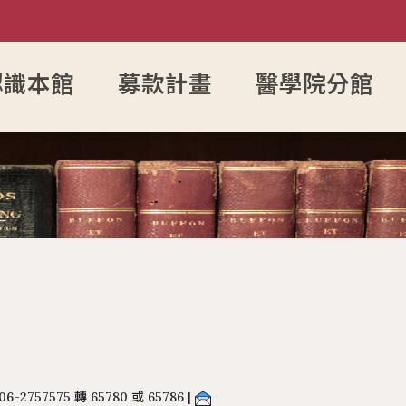
認識本館
募款計畫
醫學院分館
利用教育
構
表單下載
中文期刊館藏清單
圖書資料推薦作業
書刊館藏統計
移動圖書館課程
個人借閱查
視聽資
詢
力&研究者學術檔案
務
圖書館志工
外文期刊館藏清單
期刊資料推薦服務
圖書館小檔案
為愛朗讀課程
個人資料修
翻拍設
補助
長
圖書館會員
報紙館藏清單
書刊資料推薦系統
服務統計
社團單
檔案建立
員
讀者意見處理作業程序
年度訂購期刊清單
圖書資料緊急編目服務
圖書館實習生申請作業
圖書資料受贈作業
系所圖書資料送驗點收
06-2757575 轉 65780 或 65786 |