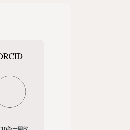
法規
博碩士論文系統
務
展政策
畢業離校及論文繳交
遞服務
館刊
畢業生離校手續查詢
ORCID
承
援服務
行事曆
CID為一開放