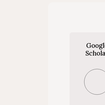
Googl
Schol