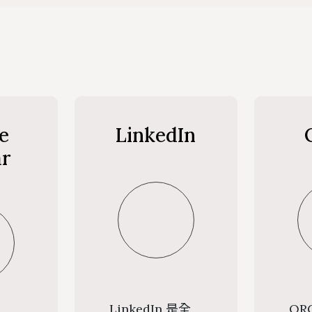
置物櫃
遵守智慧財產權宣導
導覽服務
地理位置
館際合作服務
圖書館
二手書交流平台
新生導覽
樓層簡介
NDDS全國文獻傳遞服
館藏發
PWA操作說明
新進教師圖書館服務
避難逃生路線圖
RapidILL西文文獻快
圖書館
e
LinkedIn
環景導覽
跨館圖書互借
典範傳
ar
國科會期刊資源研究支
圖書館
中研院統計文獻服務
LinkedIn 是全
OR