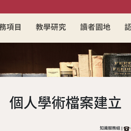
務項目
教學研究
讀者園地
入館須知
館藏目錄
參考諮詢服務
圖書館館徽
FAQ
電子資源服務
電子資源查詢
館藏資源
組織架
開放時間
新書通報
防範掠奪性出版陷阱
歷任館長
讀者留言板
圖書服務
博碩士論文瀏覽查
學術影響
各組業
讀者身分說明
指定參考書查詢
歷代館舍
歷年活動
期刊服務
成大數位影音雲
OA投稿
現任館
個人學術檔案建立
辦證服務
綠色大學
圖書委員會
書香享閱卡
使用服務
成功大學機構典藏
個人學術
工作人
場地服務
大事記
服務滿意度調查
教授指定參考用書
本校考古題
夢想成圖
遺失物品
館藏分類統計查詢
知識服務組 |