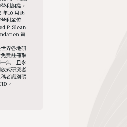
非營利組織，
2 年10 月起
非營利單位
red P. Sloan
ndation 贊
。
供世界各地研
者免費註冊取
獨一無二且永
開放式研究者
投稿者識別碼
CID。