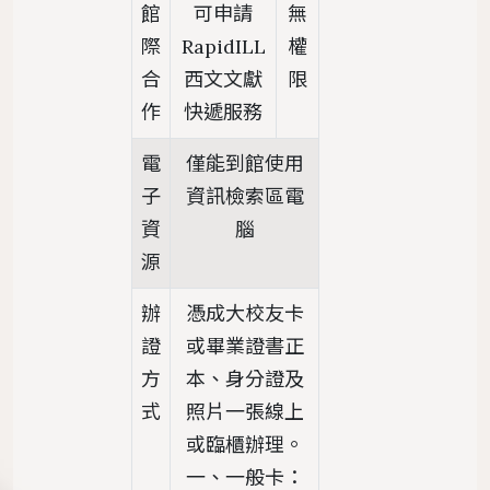
館
可申請
無
際
RapidILL
權
合
西文文獻
限
作
快遞服務
電
僅能到館使用
子
資訊檢索區電
資
腦
源
辦
憑成大校友卡
證
或畢業證書正
方
本、身分證及
式
照片一張線上
或臨櫃辦理。
一、一般卡：