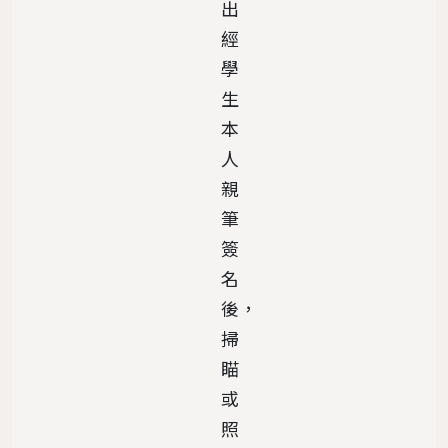
出
經
學
生
本
人
親
筆
簽
名
後，
掃
瞄
或
照