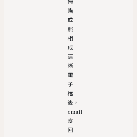
掃
瞄
或
照
相
成
清
晰
電
子
檔
後，
email
寄
回