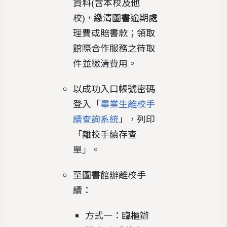
資料(含本校及他
校)，繳清圖書逾期處
理費或賠書款；領取
館際合作服務之待取
件並繳清費用。
以成功入口帳號密碼
登入「
畢業生離校手
續查詢系統
」，列印
「離校手續存查
單」。
至圖書館辦離校手
續：
方式一：臨櫃辦