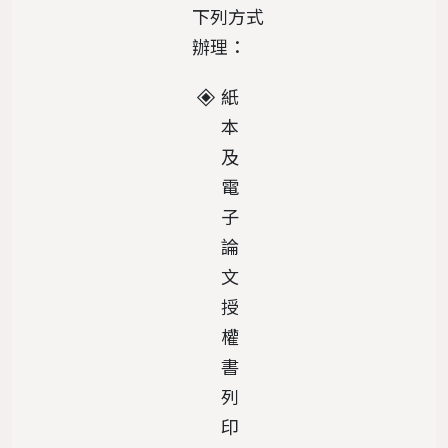
下列方式
辦理：
紙
本
及
電
子
論
文
授
權
書
列
印