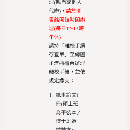
理(親自或他人
代辦)，
請於圖
書館開館時間辦
理(每日12-13時
午休)
請持「離校手續
存查單」至總圖
1F流通櫃台辦理
離校手續，並依
規定繳交：
紙本論文1
冊(碩士班
為平裝本/
博士班為
精裝本)。