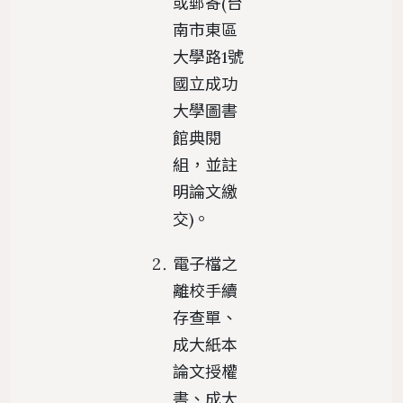
或郵寄(台
南市東區
大學路1號
國立成功
大學圖書
館典閱
組，並註
明論文繳
交)。
電子檔之
離校手續
存查單、
成大紙本
論文授權
書、成大