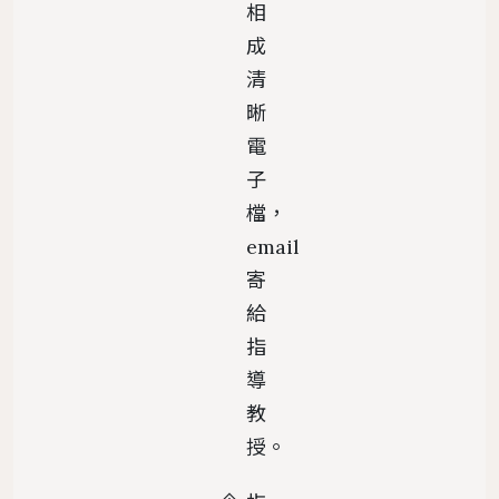
相
成
清
晰
電
子
檔，
email
寄
給
指
導
教
授。