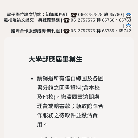
置物櫃
電子學位論文諮詢：知識服務組 |
06-2757575 轉 65780 |
遵守智慧財產權宣導
離校及論文繳交：典藏閱覽組 |
06-2757575 轉 65760、65763
|
服務
地理位置
館際合作服務
圖書館法規
二手書交流平台
館際合作服務諮詢:期刊組 |
06-2757575 轉 65735、65742
中文期刊館藏清單
個人借閱
導覽
樓層簡介
NDDS全國文獻傳遞服務
館藏發展政策
PWA操作說明
外文期刊館藏清單
個人資料
圖書館服務
避難逃生路線圖
RapidILL西文文獻快遞服務
圖書館館刊
報紙館藏清單
大學部應屆畢業生
環景導覽
跨館圖書互借
典範傳承
年度訂購期刊清單
國科會期刊資源研究支援服務
圖書館行事曆
請歸還所有借自總圖及各圖
中研院統計文獻服務
書分館之圖書資料(含本校
及他校)，繳清圖書逾期處
理費或賠書款；領取館際合
作服務之待取件並繳清費
用。