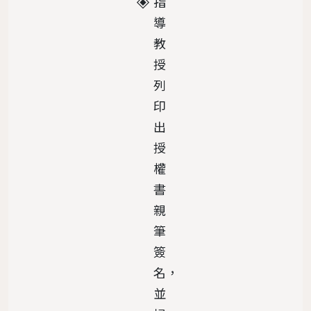
指
導
教
授
列
印
出
授
權
書
親
筆
簽
名，
並