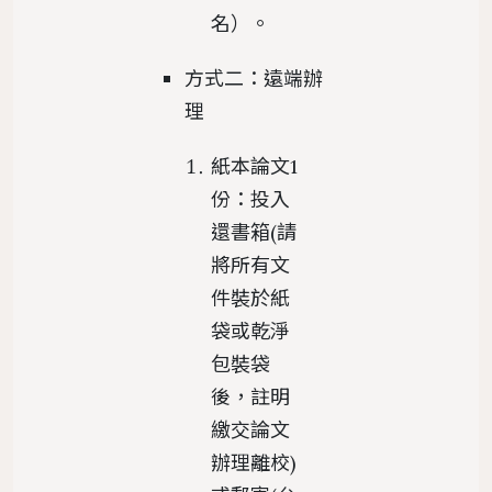
名）。
方式二：遠端辦
理
紙本論文1
份：投入
還書箱(請
將所有文
件裝於紙
袋或乾淨
包裝袋
後，註明
繳交論文
辦理離校)