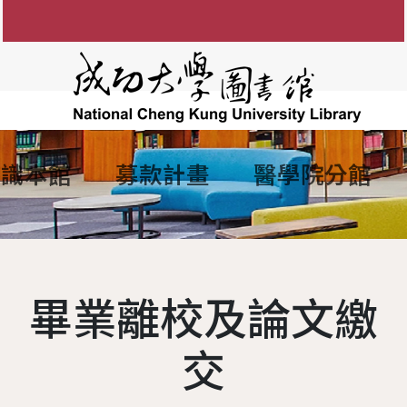
認識本館
募款計畫
醫學院分館
知
圖書館館徽
參考諮詢服務
館藏目錄
FAQ
電子資源服務
組織架構
館藏資源利用
電子
間
防範掠奪性出版陷阱
歷任館長
新書通報
讀者留言板
圖書服務
學術影響力&研究者
各組業務
博碩士論
說明
歷代館舍
指定參考書查詢
歷年活動
期刊服務
現任館長
OA投稿補助
成大數
畢業離校及論文繳
務
圖書委員會
綠色大學
書香享閱卡
使用服務
工作人員
個人學術檔案
成功大
讀者意
務
大事記
服務滿意度調查
教授指定參考用書
圖書館
本校
交
夢想成圖
遺失物品
館藏分類統計查詢