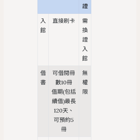
證
入
直接刷卡
需
館
換
證
入
館
借
可借閱冊
無
書
數10冊
權
借期(包括
限
續借)最長
120天、
可預約5
冊