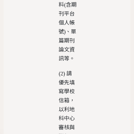
料(含期
刊平台
個人帳
號)、單
篇期刊
論文資
訊等。
(2) 請
優先填
寫學校
信箱，
以利地
科中心
審核與