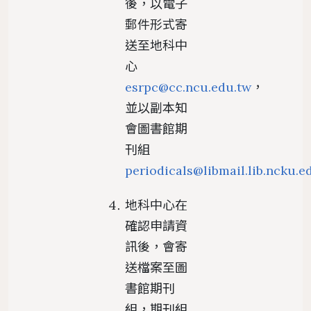
後，以電子
郵件形式寄
送至地科中
心
esrpc@cc.ncu.edu.tw
，
並以副本知
會圖書館期
刊組
periodicals@libmail.lib.ncku.e
地科中心在
確認申請資
訊後，會寄
送檔案至圖
書館期刊
組，期刊組