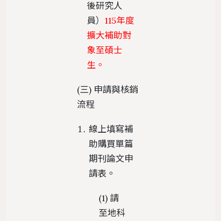
後研究人
員）
115年度
擴大補助對
象至碩士
生。
(三) 申請與核銷
流程
線上填寫補
助購買單篇
期刊論文申
請表。
(1) 請
至地科