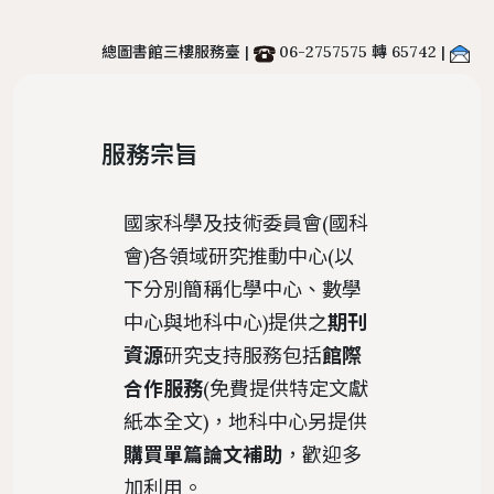
置物櫃
總圖書館三樓服務臺 |
06-2757575 轉 65742 |
遵守智慧財產權宣導
服務
地理位置
館際合作服務
圖書館法規
二手書交流平台
中文期刊館藏清單
個人借閱
導覽
樓層簡介
NDDS全國文獻傳遞服務
館藏發展政策
PWA操作說明
服務宗旨
外文期刊館藏清單
個人資料
圖書館服務
避難逃生路線圖
RapidILL西文文獻快遞服務
圖書館館刊
報紙館藏清單
國家科學及技術委員會(國科
環景導覽
跨館圖書互借
典範傳承
年度訂購期刊清單
會)各領域研究推動中心(以
國科會期刊資源研究支援服務
圖書館行事曆
下分別簡稱化學中心、數學
中研院統計文獻服務
中心與地科中心)提供之
期刊
資源
研究支持服務包括
館際
合作服務
(免費提供特定文獻
紙本全文)，地科中心另提供
購買單篇論文補助
，歡迎多
加利用。