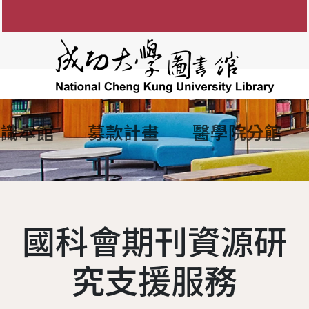
認識本館
募款計畫
醫學院分館
知
圖書館館徽
參考諮詢服務
館藏目錄
FAQ
電子資源服務
組織架構
館藏資源利用
電子
間
防範掠奪性出版陷阱
歷任館長
新書通報
讀者留言板
圖書服務
學術影響力&研究者
各組業務
博碩士論
說明
歷代館舍
指定參考書查詢
歷年活動
期刊服務
現任館長
OA投稿補助
成大數
國科會期刊資源研
務
圖書委員會
綠色大學
書香享閱卡
使用服務
工作人員
個人學術檔案
成功大
讀者意
務
大事記
服務滿意度調查
教授指定參考用書
圖書館
本校
究支援服務
夢想成圖
遺失物品
館藏分類統計查詢