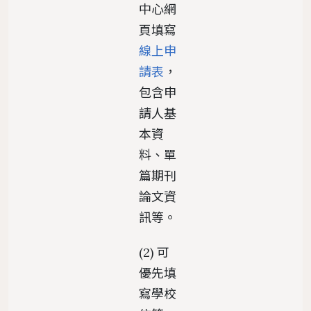
中心網
頁填寫
線上申
請表
，
包含申
請人基
本資
料、單
篇期刊
論文資
訊等。
(2) 可
優先填
寫學校