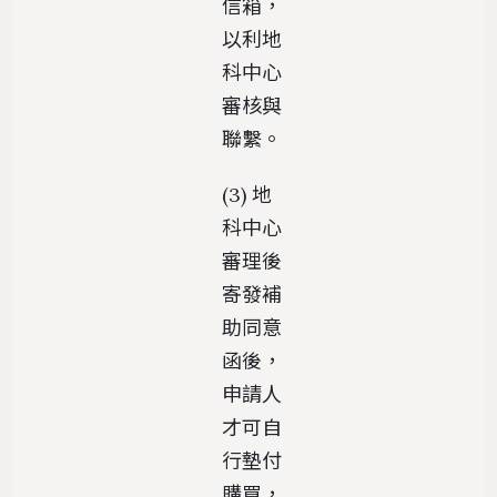
信箱，
以利地
科中心
審核與
聯繫。
(3) 地
科中心
審理後
寄發補
助同意
函後，
申請人
才可自
行墊付
購買，