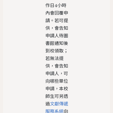
作日4小時
內會回覆申
請。若可提
供，會告知
申請人待圖
書館通知後
到校領取；
若無法提
供，會告知
申請人，可
向哪些單位
申請，本校
師生可另透
過
文獻傳遞
服務系統
向