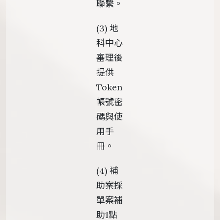
聯繫。
(3) 地
科中心
審理後
提供
Token
帳號密
碼與使
用手
冊。
(4) 補
助案採
單案補
助1點