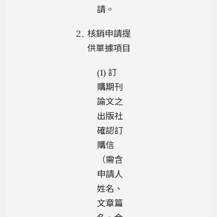
請。
核銷申請提
供單據項目
(1) 訂
購期刊
論文之
出版社
確認訂
購信
（需含
申請人
姓名、
文章篇