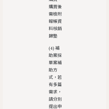
購買後
需檢附
報帳資
料核銷
歸墊
(4) 補
助案採
單案補
助方
式，若
有多篇
需求，
請分別
提出申