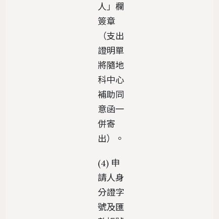
人」欄
簽章
（支出
證明單
將隨地
科中心
補助同
意函一
併寄
出）。
(4) 申
請人身
分證字
號及匯