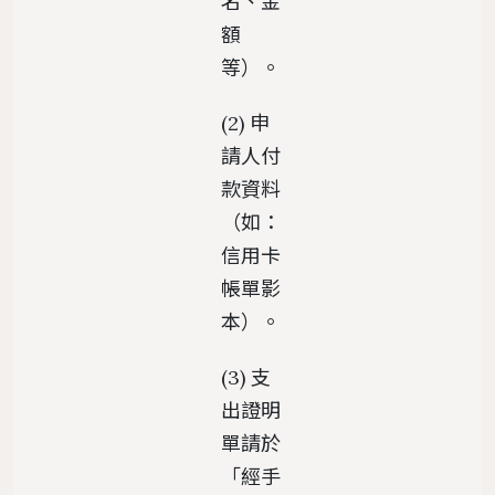
名、金
額
等）。
(2) 申
請人付
款資料
（如：
信用卡
帳單影
本）。
(3) 支
出證明
單請於
「經手