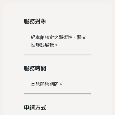
置物櫃
遵守智慧財產權宣導
服務對象
服務
地理位置
館際合作服務
圖書館法規
二手書交流平台
中文期刊館藏清單
個人借閱
導覽
樓層簡介
NDDS全國文獻傳遞服務
館藏發展政策
PWA操作說明
外文期刊館藏清單
個人資料
經本館核定之學術性、藝文
圖書館服務
避難逃生路線圖
RapidILL西文文獻快遞服務
圖書館館刊
性靜態展覽。
報紙館藏清單
環景導覽
跨館圖書互借
典範傳承
年度訂購期刊清單
國科會期刊資源研究支援服務
圖書館行事曆
服務時間
中研院統計文獻服務
本館開館期間。
申請方式