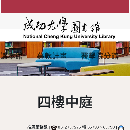
認識本館
募款計畫
醫學院分館
知
圖書館館徽
參考諮詢服務
館藏目錄
FAQ
電子資源服務
組織架構
館藏資源利用
電子
間
防範掠奪性出版陷阱
歷任館長
新書通報
讀者留言板
圖書服務
學術影響力&研究者
各組業務
博碩士論
說明
歷代館舍
指定參考書查詢
歷年活動
期刊服務
現任館長
OA投稿補助
成大數
四樓中庭
務
圖書委員會
綠色大學
書香享閱卡
使用服務
工作人員
個人學術檔案
成功大
讀者意
務
大事記
服務滿意度調查
教授指定參考用書
圖書館
本校
夢想成圖
遺失物品
館藏分類統計查詢
推廣服務組 |
06-2757575 轉 65793、65790 |