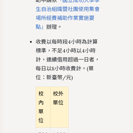
助申請依
「國立成功大學學
生自治組織暨社團使用集會
場所經費補助作業實施要
點」
辦理。
收費以每時段4小時為計算
標準，不足4小時以4小時
計，連續借用超過一日者，
每日以8小時收費計。(單
位：新臺幣/元)
校
校外
內
單位
單
位