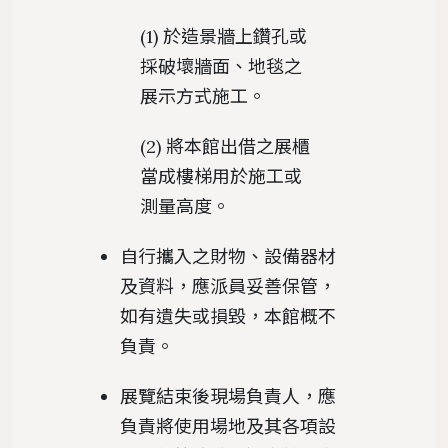
(1) 於造景牆上鑽孔或
採破壞牆面、地毯之
展示方式施工。
(2) 將本館出借之展櫃
當成樓梯用於施工或
測量高度。
自行攜入之財物、設備器材
及資料，應派員妥善保管，
如有遺失或損毀，本館概不
負責。
展覽結束後現場負責人，應
負責將使用場地及其各項設