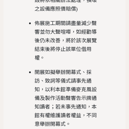
毀將依相關辦法處理，損壞
之設備應照價賠償)
佈展施工期間請盡量減少聲
響並勿大聲喧嘩，如經勸導
後仍未改善，將於該次展覽
結束後將停止該單位借用
權。
開展如擬舉辦開幕式、採
訪、致詞等儀式請事先通
知，以利本館準備麥克風設
備及製作活動聲響告示牌通
知讀者；若未事先通知，本
館有權維護讀者權益，不同
意舉辦開幕式。