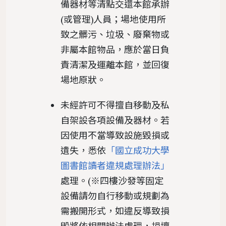
備器材等清點交還本館承辦
(或管理)人員；場地使用所
致之髒污、垃圾、廢棄物或
非屬本館物品，應於當日負
責清潔及運離本館，並回復
場地原狀。
未經許可不得擅自移動及私
自架設各項設備及器材。若
因使用不當導致設施毀損或
遺失，悉依
「國立成功大學
圖書館讀者違規處理辦法」
處理。(※四樓沙發等固定
設備請勿自行移動或規劃為
需搬開形式，如違反導致損