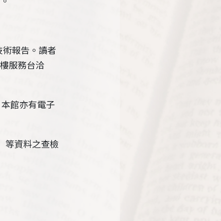
列。
技術報告。讀者
三樓服務台洽
出版者，本館亦有電子
NSC）等資料之查檢
。