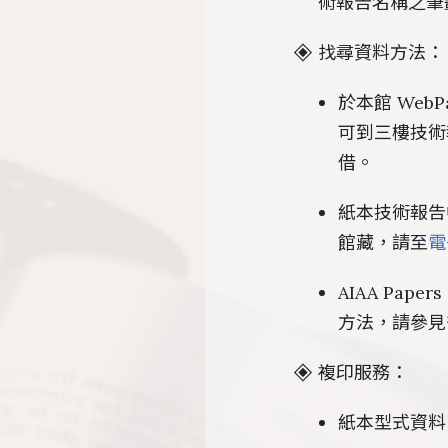
術報告名稱之筆劃
找尋資料方法：
於本館 We
可到三樓技術
借。
紙本技術報告中屬於
館藏，請至
電
AIAA Pap
方法，請參見
複印服務：
紙本型式資料