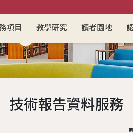
務項目
教學研究
讀者園地
入館須知
館藏目錄
參考諮詢服務
圖書館館徽
FAQ
電子資源服務
電子資源查詢
館藏資源
組織架
開放時間
新書通報
防範掠奪性出版陷阱
歷任館長
讀者留言板
圖書服務
博碩士論文瀏覽查
學術影響
各組業
讀者身分說明
指定參考書查詢
歷代館舍
歷年活動
期刊服務
成大數位影音雲
OA投稿
現任館
技術報告資料服務
辦證服務
綠色大學
圖書委員會
書香享閱卡
使用服務
成功大學機構典藏
個人學術
工作人
場地服務
大事記
服務滿意度調查
教授指定參考用書
本校考古題
夢想成圖
遺失物品
館藏分類統計查詢
期