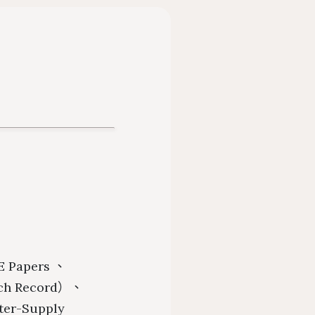
法規
博碩士論文系統
務
展政策
畢業離校及論文繳交
遞服務
館刊
畢業生離校手續查詢
承
援服務
行事曆
E Papers 、
rch Record）、
ater-Supply