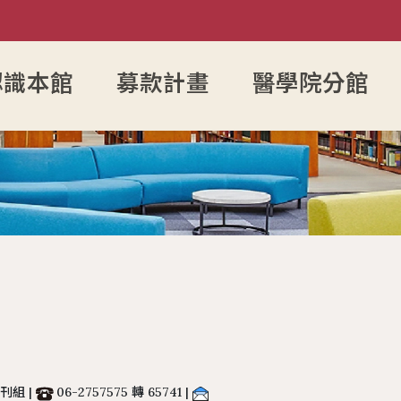
認識本館
募款計畫
醫學院分館
利用教育
構
表單下載
中文期刊館藏清單
圖書資料推薦作業
書刊館藏統計
移動圖書館課程
個人借閱查
視聽資
詢
力&研究者學術檔案
務
圖書館志工
外文期刊館藏清單
期刊資料推薦服務
圖書館小檔案
為愛朗讀課程
個人資料修
翻拍設
補助
長
圖書館會員
報紙館藏清單
書刊資料推薦系統
服務統計
社團單
檔案建立
員
讀者意見處理作業程序
年度訂購期刊清單
圖書資料緊急編目服務
圖書館實習生申請作業
圖書資料受贈作業
系所圖書資料送驗點收
刊組 |
06-2757575 轉 65741 |