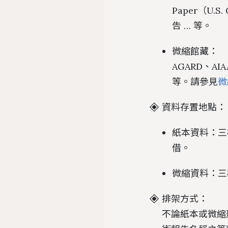
Paper（U.S
告 … 等。
微縮館藏：
AGARD、AI
等。請參見
微
資料存置地點：
紙本資料：三
借。
微縮資料：三
排架方式：
不論紙本或微縮