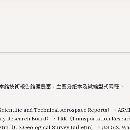
置物櫃
遵守智慧財產權宣導
導覽服務
地理位置
館際合作服務
圖書館
二手書交流平台
新生導覽
樓層簡介
NDDS全國文獻傳遞服
館藏發
PWA操作說明
。
新進教師圖書館服務
避難逃生路線圖
RapidILL西文文獻快
圖書館
環景導覽
跨館圖書互借
典範傳
國科會期刊資源研究支
圖書館
中研院統計文獻服務
本館技術報告館藏豐富，主要分紙本及微縮型式兩種。
ientific and Technical Aerospace Reports）、ASM
y Research Board）、TRR（Transportation Resea
letin（U.S.Geological Survey Bulletin）、U.S.G.S. W