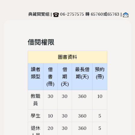
置物櫃
典藏閱覽組 |
06-2757575 轉 65760或65763 |
遵守智慧財產權宣導
服務
地理位置
館際合作服務
圖書館法規
二手書交流平台
中文期刊館藏清單
個人借閱
導覽
樓層簡介
NDDS全國文獻傳遞服務
館藏發展政策
PWA操作說明
借閱權限
外文期刊館藏清單
個人資料
圖書館服務
避難逃生路線圖
RapidILL西文文獻快遞服務
圖書館館刊
報紙館藏清單
圖書資料
環景導覽
跨館圖書互借
典範傳承
年度訂購期刊清單
讀者
借
借
最長借
預約
國科會期刊資源研究支援服務
圖書館行事曆
類型
書
期
期(天)
(冊)
(冊)
(天)
中研院統計文獻服務
教職
30
30
360
10
員
學生
10
30
360
5
退休
20
30
360
5