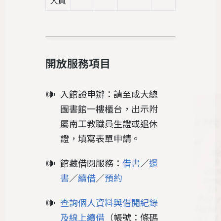
人員
開放服務項目
入館證申辦：請至成大總
圖書館一樓櫃台，出示附
屬南工教職員生證或退休
證，填寫表單申請。
館藏借閱服務：
借書
／
還
書
／
續借
／
預約
查詢個人資料與借閱紀錄
及線上續借
（帳號：條碼