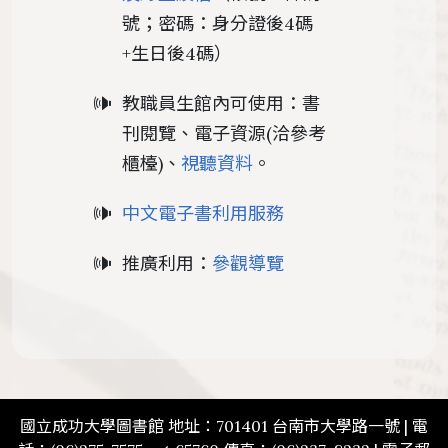
號；密碼：身分證後4碼
+生日後4碼）
教職員生館內可使用：書
刊閱覽、電子資源(洽參考
櫃檯)、
視聽資料
。
中文電子書利用服務
推廣利用：
參觀導覽
國立成功大學圖書館 地址：701401 台南市大學路一號 | 電