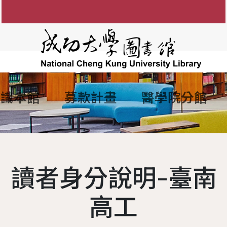
認識本館
募款計畫
醫學院分館
知
圖書館館徽
參考諮詢服務
館藏目錄
FAQ
電子資源服務
組織架構
館藏資源利用
電子
間
防範掠奪性出版陷阱
歷任館長
新書通報
讀者留言板
圖書服務
學術影響力&研究者
各組業務
博碩士論
說明
歷代館舍
指定參考書查詢
歷年活動
期刊服務
現任館長
OA投稿補助
成大數
讀者身分說明-臺南
務
圖書委員會
綠色大學
書香享閱卡
使用服務
工作人員
個人學術檔案
成功大
讀者意
務
大事記
服務滿意度調查
教授指定參考用書
圖書館
本校
高工
夢想成圖
遺失物品
館藏分類統計查詢