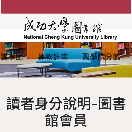
認識本館
募款計畫
醫學院分館
知
圖書館館徽
參考諮詢服務
館藏目錄
FAQ
電子資源服務
組織架構
館藏資源利用
電子
間
防範掠奪性出版陷阱
歷任館長
新書通報
讀者留言板
圖書服務
學術影響力&研究者
各組業務
博碩士論
說明
歷代館舍
指定參考書查詢
歷年活動
期刊服務
現任館長
OA投稿補助
成大數
讀者身分說明-圖書
務
圖書委員會
綠色大學
書香享閱卡
使用服務
工作人員
個人學術檔案
成功大
讀者意
務
大事記
服務滿意度調查
教授指定參考用書
圖書館
本校
館會員
夢想成圖
遺失物品
館藏分類統計查詢