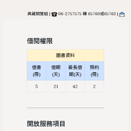
置物櫃
典藏閱覽組 |
06-2757575 轉 65760或65763 |
遵守智慧財產權宣導
服務
地理位置
館際合作服務
圖書館法規
二手書交流平台
中文期刊館藏清單
個人借閱
導覽
樓層簡介
NDDS全國文獻傳遞服務
館藏發展政策
PWA操作說明
借閱權限
外文期刊館藏清單
個人資料
圖書館服務
避難逃生路線圖
RapidILL西文文獻快遞服務
圖書館館刊
報紙館藏清單
圖書資料
環景導覽
跨館圖書互借
典範傳承
年度訂購期刊清單
借書
借期
最長借
預約
國科會期刊資源研究支援服務
圖書館行事曆
(冊)
(天)
期(天)
(冊)
中研院統計文獻服務
5
21
42
2
開放服務項目