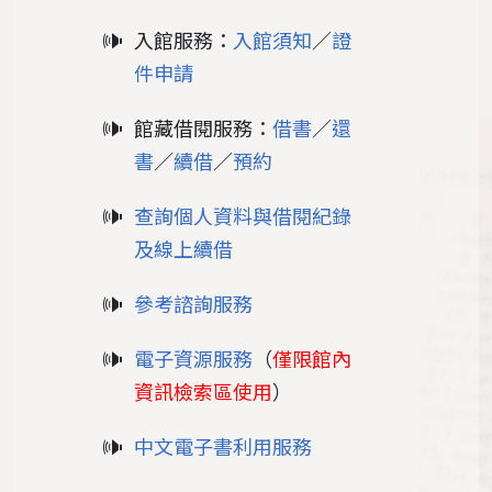
入館服務：
入館須知
／
證
件申請
館藏借閱服務：
借書
／
還
書
／
續借
／
預約
查詢個人資料與借閱紀錄
及線上續借
參考諮詢服務
電子資源服務
（
僅限館內
資訊檢索區使用
）
中文電子書利用服務