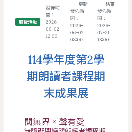
置物櫃
更新
結束
發佈時
發佈時
發佈時
間：
遵守智慧財產權宣導
間：
間：
2026-
展覽活動
服務
地理位置
館際合作服務
圖書館法規
2026-
2026-
二手書交流平台
06-02
中文期刊館藏清單
個人借閱
06-02
07-31
12:00
導覽
樓層簡介
NDDS全國文獻傳遞服務
館藏發展政策
PWA操作說明
08:00
18:00
外文期刊館藏清單
個人資料
圖書館服務
避難逃生路線圖
RapidILL西文文獻快遞服務
圖書館館刊
報紙館藏清單
114學年度第2學
環景導覽
跨館圖書互借
典範傳承
年度訂購期刊清單
國科會期刊資源研究支援服務
圖書館行事曆
期朗讀者課程期
中研院統計文獻服務
末成果展
閱無界 × 聲有愛
無障礙閱讀暨朗讀者課程期