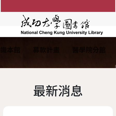
認識本館
募款計畫
醫學院分館
知
圖書館館徽
參考諮詢服務
館藏目錄
FAQ
電子資源服務
組織架構
館藏資源利用
電子
間
防範掠奪性出版陷阱
歷任館長
新書通報
讀者留言板
圖書服務
學術影響力&研究者
各組業務
博碩士論
說明
歷代館舍
指定參考書查詢
歷年活動
期刊服務
現任館長
OA投稿補助
成大數
最新消息
務
圖書委員會
綠色大學
書香享閱卡
使用服務
工作人員
個人學術檔案
成功大
讀者意
務
大事記
服務滿意度調查
教授指定參考用書
圖書館
本校
夢想成圖
遺失物品
館藏分類統計查詢