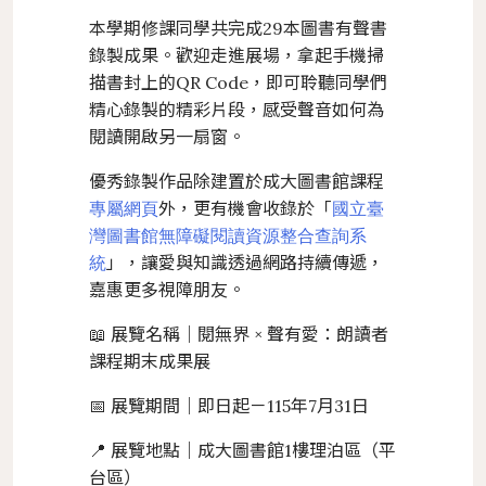
本學期修課同學共完成29本圖書有聲書
錄製成果。歡迎走進展場，拿起手機掃
描書封上的QR Code，即可聆聽同學們
精心錄製的精彩片段，感受聲音如何為
閱讀開啟另一扇窗。
優秀錄製作品除建置於成大圖書館課程
外，更有機會收錄於「
專屬網頁
國立臺
灣圖書館無障礙閱讀資源整合查詢系
」，讓愛與知識透過網路持續傳遞，
統
嘉惠更多視障朋友。
📖 展覽名稱｜閱無界 × 聲有愛：朗讀者
課程期末成果展
📅 展覽期間｜即日起－115年7月31日
📍 展覽地點｜成大圖書館1樓理泊區（平
台區）