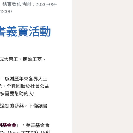
結束發佈時間：2026-09-
 12:00
法規
博碩士論文系統
手書義賣活動
務
展政策
畢業離校及論文繳交
遞服務
館刊
畢業生離校手續查詢
聯合成大南工、慈幼工商、
承
援服務
行事曆
動。感謝歷年來各界人士
萬元，全數回饋於社會公益
需要幫助的人!!
透過您的參與，不僅讓書
利基金會
」。美善基金會
 Hugo PETER）所創