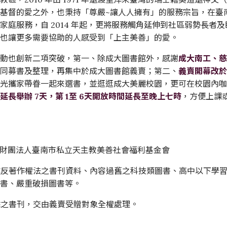
基督的愛之外，也秉持「尊嚴~讓人人擁有」的服務宗旨，在臺
家庭服務，自 2014 年起，更將服務觸角延伸到社區弱勢長者
，也讓更多需要協助的人感受到「上主美善」的愛。
活動也創新二項突破，第一、除成大圖書館外，感謝
成大南工、
共同募書及整理，再集中於成大圖書館義賣；第二、
義賣
開幕改
時光攜家帶眷一起來選書，並逛逛成大美麗校園，更可在校園內
延長舉辦 7天，第 1至 6天開放時間延長至晚上七時
，方便上課
象：財團法人臺南市私立天主教美善社會福利基金會
：違反著作權法之書刊資料、內容過舊之科技類圖書、高中以下學習
漬書、嚴重破損圖書等。
剩餘之書刊，交由義賣受贈對象全權處理。