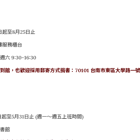
】
日起至8月25日止
樓服務櫃台
9:30-16:30
到館，也歡迎採用郵寄方式捐書：70101 台南市東區大學路一號
日起至5月31日止 (週一～週五上班時間)
圖書館