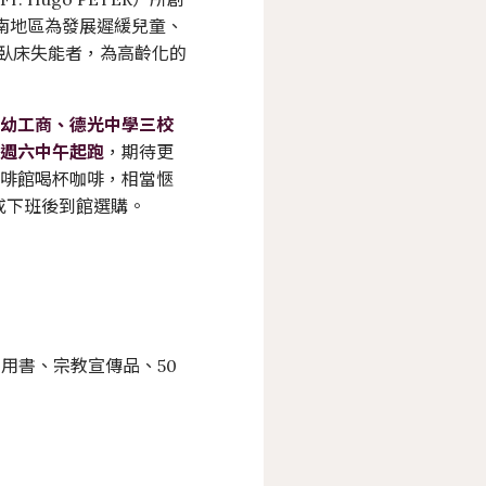
南地區為發展遲緩兒童、
及臥床失能者，為高齡化的
慈幼工商、德光中學
三校
於週六中午起跑
，期待更
咖啡館喝杯咖啡，相當愜
或下班後到館選購。
用書、宗教宣傳品、50