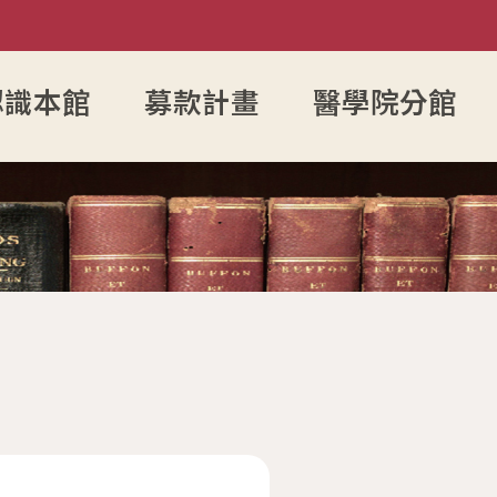
認識本館
募款計畫
醫學院分館
利用教育
構
表單下載
中文期刊館藏清單
圖書資料推薦作業
書刊館藏統計
移動圖書館課程
個人借閱查
視聽資
詢
力&研究者學術檔案
務
圖書館志工
外文期刊館藏清單
期刊資料推薦服務
圖書館小檔案
為愛朗讀課程
個人資料修
翻拍設
補助
長
圖書館會員
報紙館藏清單
書刊資料推薦系統
服務統計
社團單
檔案建立
員
讀者意見處理作業程序
年度訂購期刊清單
圖書資料緊急編目服務
圖書館實習生申請作業
圖書資料受贈作業
系所圖書資料送驗點收