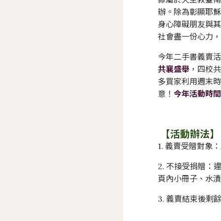
辦。除為彰顯耶穌
身心障礙朋友與其
社會盡一份心力
今年二手書義賣
共襄盛舉
，四校
多買家利用週末
意！
今年活動時間
【活動辦法】
1. 義賣受贈對
2. 不接受捐贈
頁內小冊子、水
3. 義賣結束後