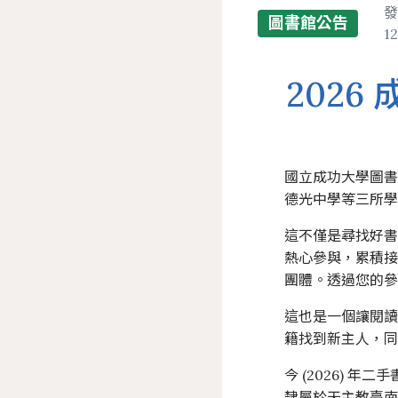
發
圖書館公告
12
202
國立成功大學圖書館
德光中學等三所
這不僅是尋找好
熱心參與，累積接
團體。透過您的參
這也是一個讓閱
籍找到新主人，
今 (2026) 
隸屬於天主教臺南教區