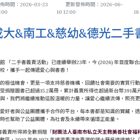
置物櫃
佈時間：2026-03-23
更新發佈時間：2026-06-
:00
10 12:00
18
遵守智慧財產權宣導
導覽服務
地理位置
館際合作服務
圖書館
二手書交流平台
6 成大&南工&慈幼&德光二
新生導覽
樓層簡介
NDDS全國文獻傳遞服
館藏發
PWA操作說明
新進教師圖書館服務
避難逃生路線圖
RapidILL西文文獻快
圖書館
 「二手書義賣活動」已連續舉辦23年，今 (2026) 年首度
環景導覽
跨館圖書互借
典範傳
學校，攜手一起傳遞愛心與書香！
國科會期刊資源研究支
圖書館
書的極佳機會，更是一項支持慈善機構、回饋社會需要的實質行
中研院統計文獻服務
受捐贈圖書已超過15.2萬冊，累計義賣所得也超過新台幣391
與，我們將繼續推動這股溫暖的力量，讓愛心繼續流傳，照亮更多
讀愛好者與公益團體攜手合作的平台，每本書都是知識的寶藏，
同時也幫助了公益團體，為社會及永續帶來循環正能量。
年二手書義賣所得將全數捐贈「
財團法人臺南市私立天主教美善社會福
，2010 年由 1971 年遠渡重洋來臺灣的瑞士籍吳道遠神父（Fr.