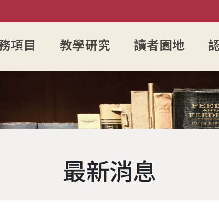
務項目
教學研究
讀者園地
入館須知
館藏目錄
參考諮詢服務
圖書館館徽
FAQ
電子資源服務
電子資源查詢
館藏資源
組織架
開放時間
新書通報
防範掠奪性出版陷阱
歷任館長
讀者留言板
圖書服務
博碩士論文瀏覽查
學術影響
各組業
讀者身分說明
指定參考書查詢
歷代館舍
歷年活動
期刊服務
成大數位影音雲
OA投稿
現任館
最新消息
辦證服務
綠色大學
圖書委員會
書香享閱卡
使用服務
成功大學機構典藏
個人學術
工作人
場地服務
大事記
服務滿意度調查
教授指定參考用書
本校考古題
夢想成圖
遺失物品
館藏分類統計查詢