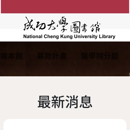
認識本館
募款計畫
醫學院分館
知
圖書館館徽
參考諮詢服務
館藏目錄
FAQ
電子資源服務
組織架構
館藏資源利用
電子
間
防範掠奪性出版陷阱
歷任館長
新書通報
讀者留言板
圖書服務
學術影響力&研究者
各組業務
博碩士論
說明
歷代館舍
指定參考書查詢
歷年活動
期刊服務
現任館長
OA投稿補助
成大數
最新消息
務
圖書委員會
綠色大學
書香享閱卡
使用服務
工作人員
個人學術檔案
成功大
讀者意
務
大事記
服務滿意度調查
教授指定參考用書
圖書館
本校
夢想成圖
遺失物品
館藏分類統計查詢