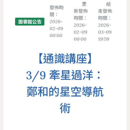
置物櫃
更
結
發佈時
新發佈
束發佈
間：
遵守智慧財產權宣導
時間：
時間：
2026-
圖書館公告
服務
地理位置
館際合作服務
圖書館法規
2026-
2026-
二手書交流平台
02-09
中文期刊館藏清單
個人借閱
02-09
03-09
00:00
導覽
樓層簡介
NDDS全國文獻傳遞服務
館藏發展政策
PWA操作說明
00:00
19:59
外文期刊館藏清單
個人資料
圖書館服務
避難逃生路線圖
RapidILL西文文獻快遞服務
圖書館館刊
報紙館藏清單
【通識講座】
環景導覽
跨館圖書互借
典範傳承
年度訂購期刊清單
國科會期刊資源研究支援服務
圖書館行事曆
3/9 牽星過洋：
中研院統計文獻服務
鄭和的星空導航
術