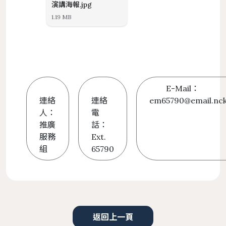
演講海報.jpg
1.19 MB
E-Mail：
連絡
連絡
em65790@email.nck
人：
電
推廣
話：
服務
Ext.
組
65790
返回上一頁