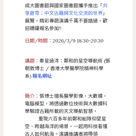
成大圖書館與國家圖書館攜手推出「
共
享蒼穹：中文古籍與文化交流的世界
」
展覽，精彩專題演講千萬不要錯過，歡
迎踴躍報名參加!!
日期/時間：
2026/3/9 18:30-20:30
講題：
牽星過洋：鄭和的星空導航術 (張
朝敦博士 / 香港大學醫學院精神科學
系)
報名網址
簡介：
張博士擅長醫學影像，大數據，
電腦模型，將透過數位技術與大數據科
學驗證古籍所載的天文導航智慧，
重現六百多年前鄭和船隊仰望星
空、跨越海洋的場景，一起用科技看懂
古人如何航海。演講後講者將帶領