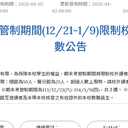
置物櫃
佈時間：2025-01-02
更新發佈時間：2025-01-
0:00
02 00:00
10
遵守智慧財產權宣導
導覽服務
地理位置
館際合作服務
圖書館
二手書交流平台
制期間(12/21-1/9)限
新生導覽
樓層簡介
NDDS全國文獻傳遞服
館藏發
PWA操作說明
數公告
新進教師圖書館服務
避難逃生路線圖
RapidILL西文文獻快
圖書館
環景導覽
跨館圖書互借
典範傳
國科會期刊資源研究支
圖書館
位有限，為保障本校學生的權益，期末考管制期間將限制校外讀
中研院統計文獻服務
限：總館為50人，醫分館為25人。 超過人數上限時，請校外
期末考管制期間為113/12/21(六)~114/1/9(四)，共３週
跨館互借讀者及未帶本校核發之有效證件的本校教職員生。
閱
連絡電話：
E-Mail：