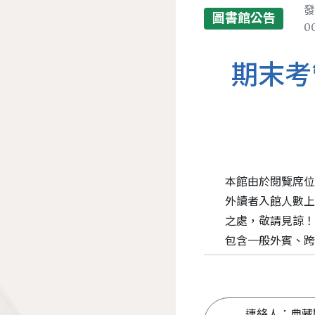
發
圖書館公告
0
期末考管
本館由於閱覽席
外讀者入館人數上
之處，敬請見諒！ ※
包含一般外賓、
連絡人：典藏