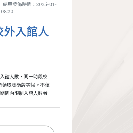
結束發佈時間：2025-01-
 08:20
法規
博碩士論文系統
制校外入館人
務
展政策
畢業離校及論文繳交
遞服務
館刊
畢業生離校手續查詢
承
援服務
行事曆
者入館人數，同一時段校
讀者領取號碼牌等候。不便
。 ※期間內限制入館人數者