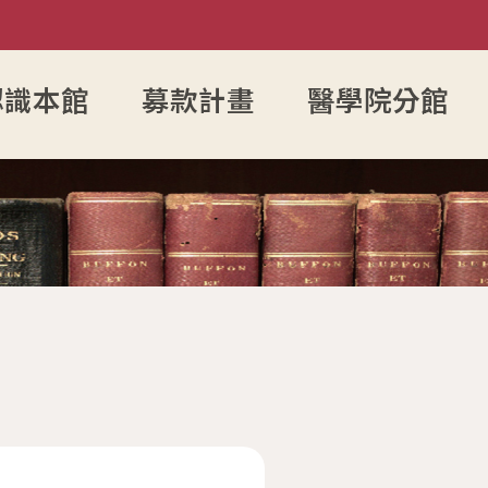
認識本館
募款計畫
醫學院分館
利用教育
構
表單下載
中文期刊館藏清單
圖書資料推薦作業
書刊館藏統計
移動圖書館課程
個人借閱查
視聽資
詢
力&研究者學術檔案
務
圖書館志工
外文期刊館藏清單
期刊資料推薦服務
圖書館小檔案
為愛朗讀課程
個人資料修
翻拍設
補助
長
圖書館會員
報紙館藏清單
書刊資料推薦系統
服務統計
社團單
檔案建立
員
讀者意見處理作業程序
年度訂購期刊清單
圖書資料緊急編目服務
圖書館實習生申請作業
圖書資料受贈作業
系所圖書資料送驗點收