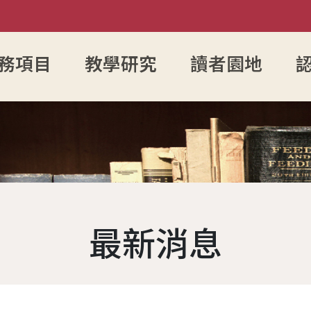
務項目
教學研究
讀者園地
入館須知
館藏目錄
參考諮詢服務
圖書館館徽
FAQ
電子資源服務
電子資源查詢
館藏資源
組織架
開放時間
新書通報
防範掠奪性出版陷阱
歷任館長
讀者留言板
圖書服務
博碩士論文瀏覽查
學術影響
各組業
讀者身分說明
指定參考書查詢
歷代館舍
歷年活動
期刊服務
成大數位影音雲
OA投稿
現任館
最新消息
辦證服務
綠色大學
圖書委員會
書香享閱卡
使用服務
成功大學機構典藏
個人學術
工作人
場地服務
大事記
服務滿意度調查
教授指定參考用書
本校考古題
夢想成圖
遺失物品
館藏分類統計查詢