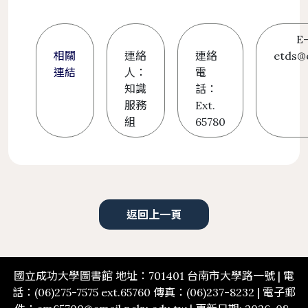
E
相關
連絡
連絡
etds@
連結
人：
電
知識
話：
服務
Ext.
組
65780
返回上一頁
國立成功大學圖書館 地址：701401 台南市大學路一號 | 電
話：(06)275-7575 ext.65760 傳真：(06)237-8232 | 電子郵