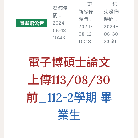
置物櫃
更
結
發佈時
新發佈
束發佈
間：
遵守智慧財產權宣導
時間：
時間：
2024-
圖書館公告
服務
地理位置
館際合作服務
圖書館法規
2024-
2024-
二手書交流平台
08-12
中文期刊館藏清單
個人借閱
08-12
08-30
10:48
導覽
樓層簡介
NDDS全國文獻傳遞服務
館藏發展政策
PWA操作說明
10:48
23:59
外文期刊館藏清單
個人資料
圖書館服務
避難逃生路線圖
RapidILL西文文獻快遞服務
圖書館館刊
報紙館藏清單
電子博碩士論文
環景導覽
跨館圖書互借
典範傳承
年度訂購期刊清單
國科會期刊資源研究支援服務
圖書館行事曆
上傳113/08/30
中研院統計文獻服務
前
_112-2學期 畢
業生