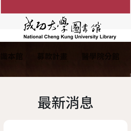
認識本館
募款計畫
醫學院分館
知
圖書館館徽
參考諮詢服務
館藏目錄
FAQ
電子資源服務
組織架構
館藏資源利用
電子
間
防範掠奪性出版陷阱
歷任館長
新書通報
讀者留言板
圖書服務
學術影響力&研究者
各組業務
博碩士論
說明
歷代館舍
指定參考書查詢
歷年活動
期刊服務
現任館長
OA投稿補助
成大數
最新消息
務
圖書委員會
綠色大學
書香享閱卡
使用服務
工作人員
個人學術檔案
成功大
讀者意
務
大事記
服務滿意度調查
教授指定參考用書
圖書館
本校
夢想成圖
遺失物品
館藏分類統計查詢