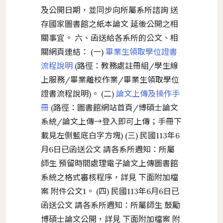
及公開日期，並同步向所屬系所諮詢 送
存國家圖書館之紙本論文 延後公開之相
關事宜。 六、函送給各系所的公文、相
關網頁連結： (一)
畢業生領取學位證書
流程說明
(路徑：教務處註冊組/學生線
上服務/畢業離校作業/畢業生領取學位
證書流程說明)。 (二)
論文上傳及操作手
冊
(路徑：圖書館網站首頁/博碩士論文
系統/論文上傳→登入即可上傳；手冊下
載見左側藍底白字方塊) (三) 民國113年6
月6日已函送公文 請各系所週知：所屬
師生 預留時間處理電子論文上傳圖書館
系統之格式審核程序，詳見 下面附加檔
案 附件公文1。 (四) 民國113年6月6日已
函送公文 請各系所週知：所屬師生 鼓勵
博碩士論文公開，詳見 下面附加檔案 附