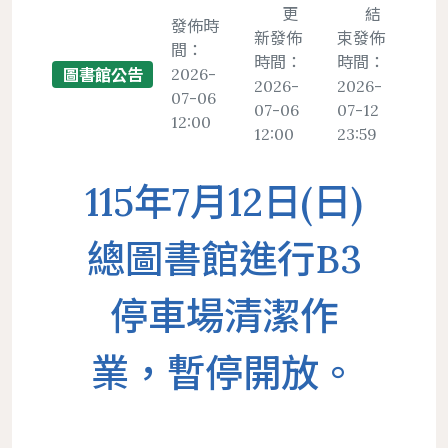
置物櫃
更
結
發佈時
新發佈
束發佈
間：
遵守智慧財產權宣導
時間：
時間：
2026-
圖書館公告
服務
地理位置
館際合作服務
圖書館法規
2026-
2026-
二手書交流平台
07-06
中文期刊館藏清單
個人借閱
07-06
07-12
12:00
導覽
樓層簡介
NDDS全國文獻傳遞服務
館藏發展政策
PWA操作說明
12:00
23:59
外文期刊館藏清單
個人資料
圖書館服務
避難逃生路線圖
RapidILL西文文獻快遞服務
圖書館館刊
報紙館藏清單
115年7月12日(日)
環景導覽
跨館圖書互借
典範傳承
年度訂購期刊清單
國科會期刊資源研究支援服務
圖書館行事曆
總圖書館進行B3
中研院統計文獻服務
停車場清潔作
業，暫停開放。