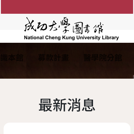
認識本館
募款計畫
醫學院分館
知
圖書館館徽
參考諮詢服務
館藏目錄
FAQ
電子資源服務
組織架構
館藏資源利用
電子
間
防範掠奪性出版陷阱
歷任館長
新書通報
讀者留言板
圖書服務
學術影響力&研究者
各組業務
博碩士論
說明
歷代館舍
指定參考書查詢
歷年活動
期刊服務
現任館長
OA投稿補助
成大數
最新消息
務
圖書委員會
綠色大學
書香享閱卡
使用服務
工作人員
個人學術檔案
成功大
讀者意
務
大事記
服務滿意度調查
教授指定參考用書
圖書館
本校
夢想成圖
遺失物品
館藏分類統計查詢