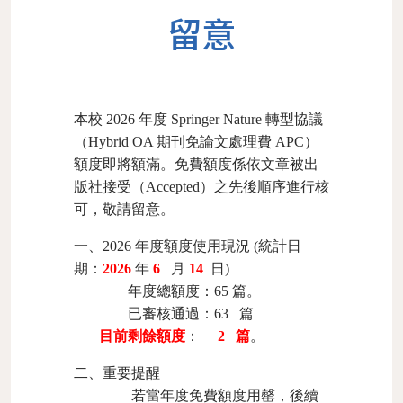
留意
本校
2026
年度
Springer Nature
轉型協議
（
Hybrid OA
期刊免論文處理費
APC
）
額度即將額滿。免費額度係依文章被出
版社接受（
Accepted
）之先後順序進行核
可，敬請留意。
一、
2026
年度額度使用現況
(
統計日
期：
2026
年
6
月
14
日
)
年度總額度：
65
篇。
已審核通過：63
篇
目前剩餘額度
：
2
篇
。
二、
重要提醒
若當年度免費額度用罄，後續