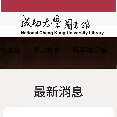
認識本館
募款計畫
醫學院分館
知
圖書館館徽
參考諮詢服務
館藏目錄
FAQ
電子資源服務
組織架構
館藏資源利用
電子
間
防範掠奪性出版陷阱
歷任館長
新書通報
讀者留言板
圖書服務
學術影響力&研究者
各組業務
博碩士論
說明
歷代館舍
指定參考書查詢
歷年活動
期刊服務
現任館長
OA投稿補助
成大數
最新消息
務
圖書委員會
綠色大學
書香享閱卡
使用服務
工作人員
個人學術檔案
成功大
讀者意
務
大事記
服務滿意度調查
教授指定參考用書
圖書館
本校
夢想成圖
遺失物品
館藏分類統計查詢