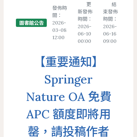
置物櫃
更
結
發佈時
新發佈
束發佈
間：
遵守智慧財產權宣導
時間：
時間：
2026-
圖書館公告
服務
地理位置
館際合作服務
圖書館法規
2026-
2026-
二手書交流平台
03-08
中文期刊館藏清單
個人借閱
06-10
06-16
12:00
導覽
樓層簡介
NDDS全國文獻傳遞服務
館藏發展政策
PWA操作說明
00:00
09:00
外文期刊館藏清單
個人資料
圖書館服務
避難逃生路線圖
RapidILL西文文獻快遞服務
圖書館館刊
報紙館藏清單
【重要通知】
環景導覽
跨館圖書互借
典範傳承
年度訂購期刊清單
國科會期刊資源研究支援服務
圖書館行事曆
Springer
中研院統計文獻服務
Nature OA 免費
APC 額度即將用
罄，請投稿作者