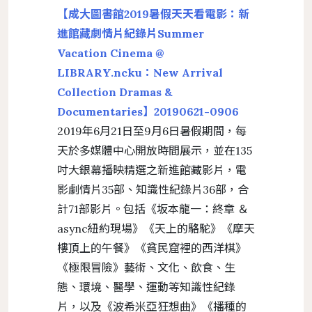
【成大圖書館2019暑假天天看電影：新
進館藏劇情片紀錄片Summer
Vacation Cinema @
LIBRARY.ncku：New Arrival
Collection Dramas &
Documentaries】20190621-0906
2019年6月21日至9月6日暑假期間，每
天於多媒體中心開放時間展示，並在135
吋大銀幕播映精選之新進館藏影片，電
影劇情片35部、知識性紀錄片36部，合
計71部影片。包括《坂本龍一：終章 ＆
async紐約現場》《天上的駱駝》《摩天
樓頂上的午餐》《貧民窟裡的西洋棋》
《極限冒險》藝術、文化、飲食、生
態、環境、醫學、運動等知識性紀錄
片，以及《波希米亞狂想曲》《播種的