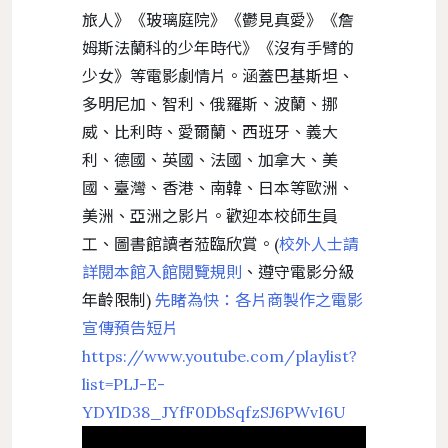
旅人》《玻璃庭院》《鬱見真愛》《詹
姆斯法蘭科的少年時代》《沒有手臂的
少女》等電影劇情片。涵蓋巴基斯坦、
多明尼加、智利、俄羅斯、波蘭、挪
威、比利時、愛爾蘭、西班牙、義大
利、德國、英國、法國、加拿大、美
國、臺灣、香港、南韓、日本等歐洲、
美洲、亞洲之影片。歡迎本校師生員
工、圖書館讀者蒞臨欣賞。(
校外人士請
詳閱本館入館閱覽規則
、遵守電影分級
年齡限制)
先睹為快：各片商製作之電影
宣傳預告短片
https://www.youtube.com/playlist?
list=PLJ-E-
YDYlD38_JYfF0DbSqfzSJ6PWvI6U