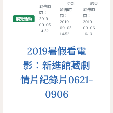
置物櫃
更新
結束
發佈時
發佈時
發佈時
間：
遵守智慧財產權宣導
間：
間：
2019-
展覽活動
服務
地理位置
館際合作服務
圖書館法規
2019-
2019-
二手書交流平台
09-05
中文期刊館藏清單
個人借閱
09-05
09-06
14:52
導覽
樓層簡介
NDDS全國文獻傳遞服務
館藏發展政策
PWA操作說明
14:52
16:13
外文期刊館藏清單
個人資料
圖書館服務
避難逃生路線圖
RapidILL西文文獻快遞服務
圖書館館刊
報紙館藏清單
2019暑假看電
環景導覽
跨館圖書互借
典範傳承
年度訂購期刊清單
國科會期刊資源研究支援服務
圖書館行事曆
影：新進館藏劇
中研院統計文獻服務
情片紀錄片0621-
0906