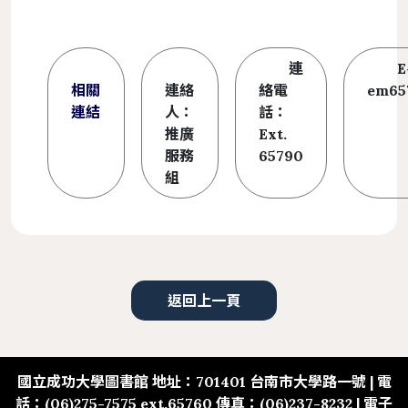
連
E
相關
連絡
絡電
em65
連結
人：
話：
推廣
Ext.
服務
65790
組
返回上一頁
國立成功大學圖書館 地址：701401 台南市大學路一號 | 電
話：(06)275-7575 ext.65760 傳真：(06)237-8232 | 電子