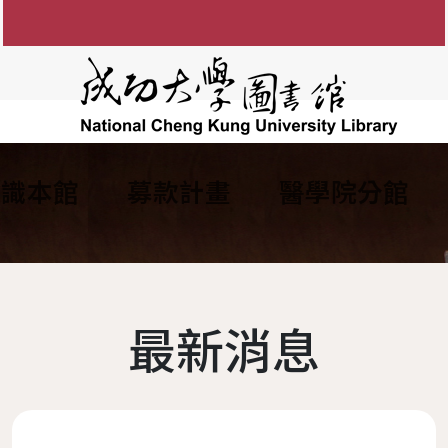
認識本館
募款計畫
醫學院分館
知
圖書館館徽
參考諮詢服務
館藏目錄
FAQ
電子資源服務
組織架構
館藏資源利用
電子
間
防範掠奪性出版陷阱
歷任館長
新書通報
讀者留言板
圖書服務
學術影響力&研究者
各組業務
博碩士論
說明
歷代館舍
指定參考書查詢
歷年活動
期刊服務
現任館長
OA投稿補助
成大數
最新消息
務
圖書委員會
綠色大學
書香享閱卡
使用服務
工作人員
個人學術檔案
成功大
讀者意
務
大事記
服務滿意度調查
教授指定參考用書
圖書館
本校
夢想成圖
遺失物品
館藏分類統計查詢